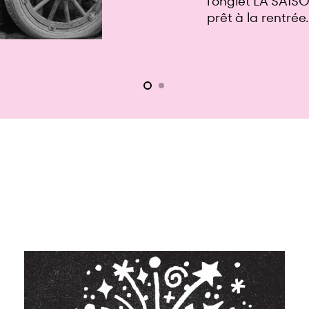
petits grignotag
Gratuit sur rés