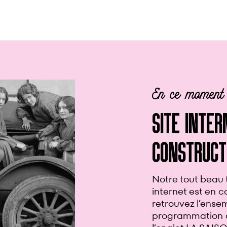
Mercredi 9 s
PRÉSENTAT
La traditionnelle
présentation des
notre saison se 
en deux versions 
À
16h
Présentat
familles
suivie d
À
19h
Présentati
« habituelle »
s