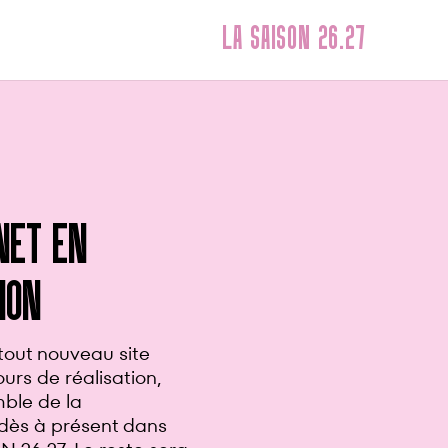
LA SAISON 26.27
eptembre
ION DE SAISON
 et conviviale
 spectacles qui feront
déclinera cette année
:
ion
à destination des
’un petit goûter
on
uivie d’un verre et de