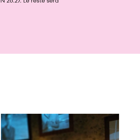
es
ervation