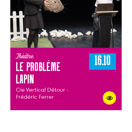
Théâtre
16.10
LE PROBLÈME
LAPIN
Cie Vertical Détour -
Frédéric Ferrer